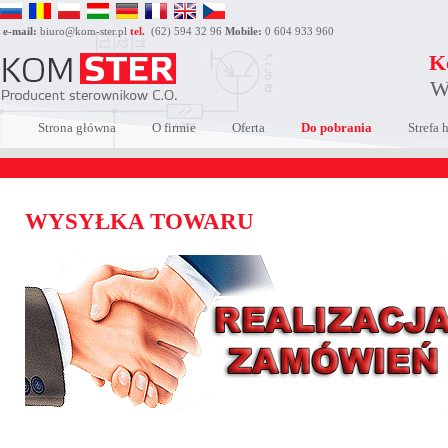
e-mail:
biuro@kom-ster.pl
tel.
(62) 594 32 96
Mobile:
0 604 933 960
K
W
Strona główna
O firmie
Oferta
Do pobrania
Strefa 
WYSYŁKA TOWARU
KORZYŚCI ZE STAŁEJ WSPÓŁPRACY
WYSY
Prowadzisz działalność gospodarczą? Zajmujesz się
Sprawdź 
produkcją kotłów? Jesteś instalatorem lub prowadzisz
zamówi
sklep/hurtownię z artykułami branży grzewczej? Zapraszamy
skorzysta
do współpracy. Zarejestruj się, korzystaj ze specjalnej strefy
hurtowej. Zapoznaj się z naszymi cenami i ciekawymi
propozycjami jakie dla Ciebie przygotowaliśmy. Rejestracja
zajmie kilka minut.
WIĘCEJ