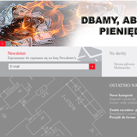
Xnxx
افلام
Newsletter
Na skróty
سكس
Zapraszamy do zapisania się na listę Newsletter'a
عربي
Strona główna
Multimedia
OSTATNIO N
Nowe kategorie
Sugestie i pomysły
forum- mile widzia
Zanim zaczniesz- 
Regulamin i zasad
Przejdź do forum