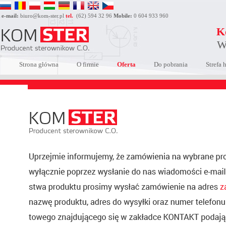
e-mail:
biuro@kom-ster.pl
tel.
(62) 594 32 96
Mobile:
0 604 933 960
K
W
Strona główna
O firmie
Oferta
Do pobrania
Strefa 