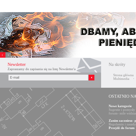
Xnxx
افلام
Newsletter
Na skróty
سكس
Zapraszamy do zapisania się na listę Newsletter'a
عربي
Strona główna
Multimedia
OSTATNIO N
Nowe kategorie
Sugestie i pomysły
forum- mile widzia
Zanim zaczniesz- 
Regulamin i zasad
Przejdź do forum